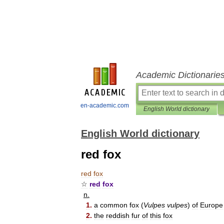
Academic Dictionarie
en-academic.com
English World dictionary
English World dictionary
red fox
red
fox
☆
red
fox
n
.
1
.
a
common
fox
(
Vulpes
vulpes
)
of
Europe
2
.
the
reddish
fur
of
this
fox