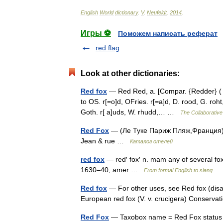
English
World
dictionary
.
V
.
Neufeldt
.
2014
.
Игры ⚽
Поможем написать реферат
red flag
Look at other dictionaries:
Red fox
— Red Red, a. [Compar. {Redder} ( d?r
to OS. r[=o]d, OFries. r[=a]d, D. rood, G. roht, 
Goth. r[ a]uds, W. rhudd,… …
The Collaborative 
Red Fox
— (Ле Туке Париж Пляж,Франция) К
Jean & rue …
Каталог отелей
red fox
— red′ fox′ n. mam any of several fox
1630–40, amer …
From formal English to slang
Red fox
— For other uses, see Red fox (dis
European red fox (V. v. crucigera) Conserv
Red Fox
— Taxobox name = Red Fox status =