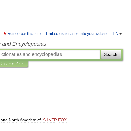
Remember this site
Embed dictionaries into your website
EN
s and Encyclopedias
Search!
Interpretations
and
North
America:
cf
.
SILVER
FOX