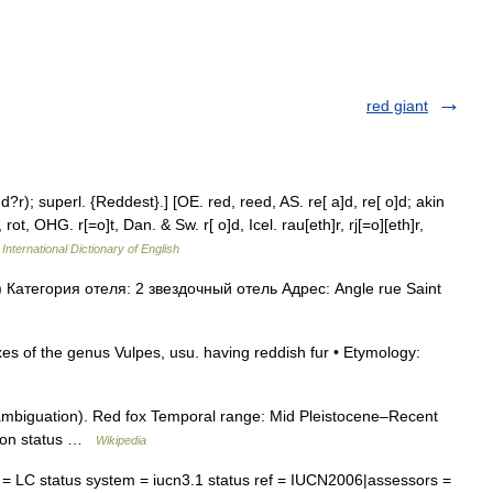
red giant
); superl. {Reddest}.] [OE. red, reed, AS. re[ a]d, re[ o]d; akin
rot, OHG. r[=o]t, Dan. & Sw. r[ o]d, Icel. rau[eth]r, rj[=o][eth]r,
International Dictionary of English
атегория отеля: 2 звездочный отель Адрес: Angle rue Saint
es of the genus Vulpes, usu. having reddish fur • Etymology:
ambiguation). Red fox Temporal range: Mid Pleistocene–Recent
ation status …
Wikipedia
 LC status system = iucn3.1 status ref = IUCN2006|assessors =