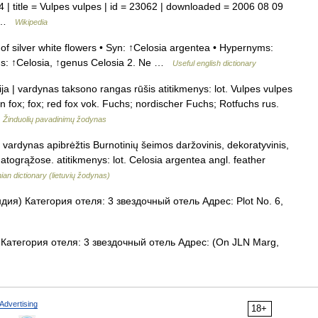
 | title = Vulpes vulpes | id = 23062 | downloaded = 2006 08 09
hy …
Wikipedia
f silver white flowers • Syn: ↑Celosia argentea • Hypernyms:
s: ↑Celosia, ↑genus Celosia 2. Ne …
Useful english dictionary
ija | vardynas taksono rangas rūšis atitikmenys: lot. Vulpes vulpes
fox; fox; red fox vok. Fuchs; nordischer Fuchs; Rotfuchs rus.
…
Žinduolių pavadinimų žodynas
s vardynas apibrėžtis Burnotinių šeimos daržovinis, dekoratyvinis,
 atogrąžose. atitikmenys: lot. Celosia argentea angl. feather
ian dictionary (lietuvių žodynas)
я) Категория отеля: 3 звездочный отель Адрес: Plot No. 6,
атегория отеля: 3 звездочный отель Адрес: (On JLN Marg,
Advertising
18+