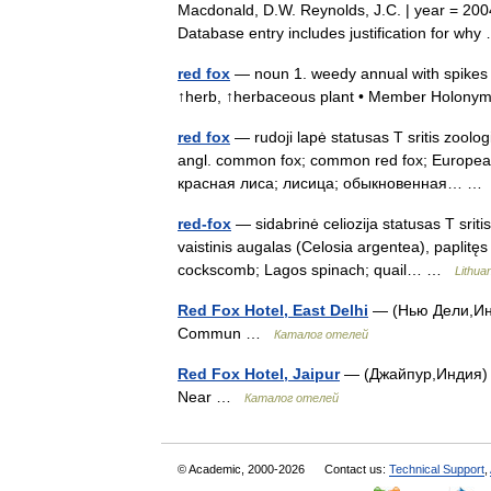
Macdonald, D.W. Reynolds, J.C. | year = 2004
Database entry includes justification for w
red fox
— noun 1. weedy annual with spikes o
↑herb, ↑herbaceous plant • Member Holonym
red fox
— rudoji lapė statusas T sritis zoolog
angl. common fox; common red fox; European 
красная лиса; лисица; обыкновенная… 
red-fox
— sidabrinė celiozija statusas T sriti
vaistinis augalas (Celosia argentea), paplitęs
cockscomb; Lagos spinach; quail… …
Lithuan
Red Fox Hotel, East Delhi
— (Нью Дели,Инди
Commun …
Каталог отелей
Red Fox Hotel, Jaipur
— (Джайпур,Индия) К
Near …
Каталог отелей
© Academic, 2000-2026
Contact us:
Technical Support
,